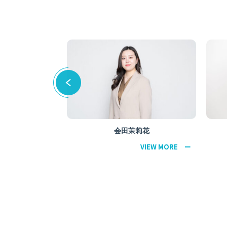
会田茉莉花
野呂田 義尚
代表取締役社長
VIEW MORE ー
VIEW MORE ー